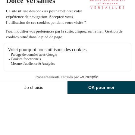
privés.
intermédiaires : notre site officiel vous garantit le
tarif le plus bas
pour votre séjour. Que
Notre équipe accompagne une clientèle française et internationale
recherchez-vous aujourd'hui ?
dans l’organisation de séjours loisirs, d’expériences bien-être et
d’événements professionnels, avec un service personnalisé dans un
Réserver une chambre
cadre naturel et patrimonial d’exception.
Découvrir les offres de restauration
FAQ
Informations Spa du Montcel
Comment rejoindre le Dolce Versailles depuis
1
Paris ?
FR
Le parking est-il gratuit ?
Il y a-t-il es bornes de recharge électrique ?
A quelle heure puis-je arriver ?