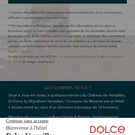
* Champs obligatoires.Ces informations restent confidentielles et ne seront jamais
diffusées à quelque organisme que ce soit.
** En soumettant ce formulaire, j’accepte que les informations saisies dans ce
formulaire soient utilisées et traitées pour permettre de me recontacter, dans le cadre
de ma demande d’informations, que ce soit par mail, ou téléphone. Pour connaître et
exercer vos droits, notamment de retrait de consentement à l’utilisation de données
collectées par ce formulaire. Veuillez consulter notre politique de confidentialité.
Mentions légales
Ce site est protégé par reCAPTCHA –
la politique de confidentialité
et
les conditions
de service
de Google s’appliquent.
QUI SOMMES-NOUS ?
Situé à Jouy-en-Josas, à quelques minutes du Château de Versailles,
le Dolce by Wyndham Versailles – Domaine du Montcel est un hôtel
4 étoiles niché au cœur d’un domaine historique de 14 hectares.
Membre du groupe Wyndham Hotels & Resorts, l’établissement
Livie AI
réunit 178 chambres et suites, deux restaurants, un spa Sothys ainsi
que 18 espaces dédiés aux réunions, séminaires et événements
Bienvenue au
Dolce Versailles
! ☀️ Évitez les