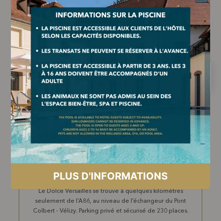
COMMENT VENIR ?
EN TRAIN
La gare Transilien V de Jouy-en-Josas se trouve à moins
de 10 minutes à pieds de l’entrée piétons, 2 rue du
Montcel 78350 Jouy-en-Josas. La gare de Massy TGV est
à 9,5 km.
EN VOITURE
Le Dolce Versailles se trouve à quelques kilomètres
seulement de l’A86, au niveau de l’échangeur du Pont
Colbert - Vélizy. Parking privé et sécurisé de 230 places.