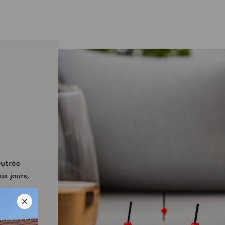
eutrée
ux jours,
tures