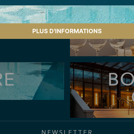
ENTS
RES
RE
BO
NEWSLETTER