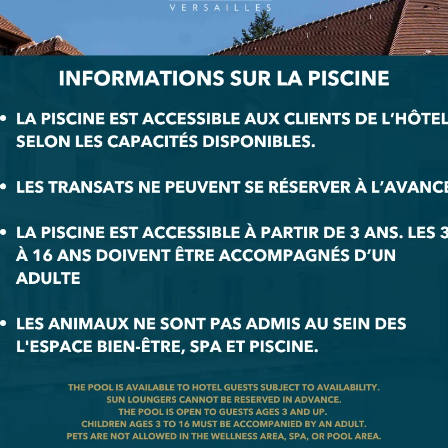
VOIR LA CARTE
 d’ouverture :
– Bar du Montcel est ouvert tous les jours de 10h00 à minuit aux ré
 ainsi qu’à la clientèle extérieure.
e des plats est assuré de 12h00 à 23h00.
ime est à déguster de 15h30 à 18h00. Réservation recommandée pour
le.
ons et réservations :
+33 (0)1 73 95 60 00
|
tion@dolcehotelversailles.com
RÉSERVER