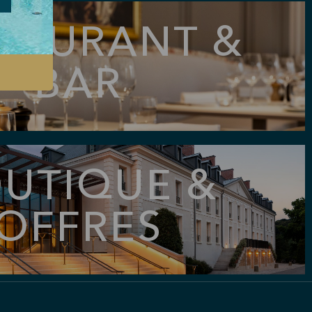
TAURANT &
BAR
UTIQUE &
OFFRES