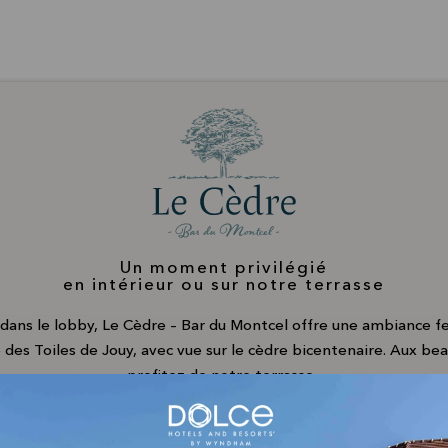
Un moment privilégié
en intérieur ou sur notre terrasse
 dans le lobby, Le Cèdre – Bar du Montcel offre une ambiance f
 des Toiles de Jouy, avec vue sur le cèdre bicentenaire. Aux bea
profitez de notre terrasse.
uvrez la carte des vins, cocktails classiques et créations signa
imaginées par nos barmans.