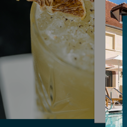
Horaires
Le Cèdre 
de l’hôtel
Le servic
Le tea-t
votre tab
Informati
restaura