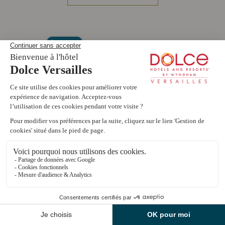
Livie AI
Bienvenue au
Dolce Versailles
! ☀️ Évitez les
intermédiaires : notre site officiel vous garantit le
tarif le plus bas
pour votre séjour. Que
recherchez-vous aujourd'hui ?
Réserver une chambre
Découvrir les offres de restauration
Informations Spa du Montcel
1
FR