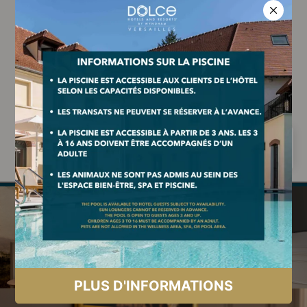
sommets, nous vous promettons un moment de partage convivial
et réconfortant.
Pour un moment encore plus magique, profitez de notre
bulle
privatisable
chauffée, pour dîner intime avec vue sur notre
Cèdre Bicentenaire.
Informations et réservations :
+33 (0)1 73 95 60 00
| restauration@dolcehotelversailles.com
VOIR LA CARTE
RESERVER