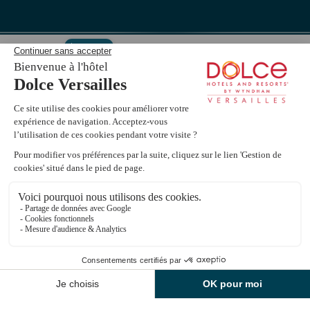
Livie AI
Bienvenue au
Dolce Versailles
! ☀️ Évitez les
intermédiaires : notre site officiel vous garantit le
tarif le plus bas
pour votre séjour. Que
recherchez-vous aujourd'hui ?
Réserver une chambre
Découvrir les offres de restauration
Informations Spa du Montcel
1
Accès voiture : 2 Rue Jean Bauvinon 78350 Jouy-en-Josas
Accès piéton : 2 Rue du Montcel 78350 Jouy-en-Josas
FR
CONTACTEZ-NOUS